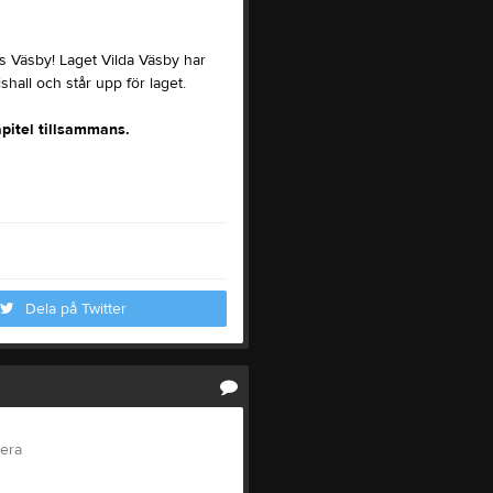
nds Väsby! Laget Vilda Väsby har
shall och står upp för laget.
pitel tillsammans.
Dela på Twitter
tera