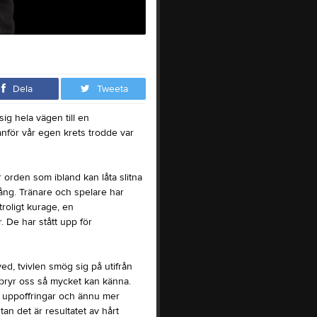
Dela
Tweeta
ig hela vägen till en
anför vår egen krets trodde var
 orden som ibland kan låta slitna
ång. Tränare och spelare har
troligt kurage, en
. De har stått upp för
d, tvivlen smög sig på utifrån
 bryr oss så mycket kan känna.
e uppoffringar och ännu mer
an det är resultatet av hårt