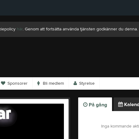
kiepolicy
här
. Genom att fortsätta använda tjänsten godkänner du denna.
Sponsorer
Bli medlem
Styrelse
Kalend
På gång
Inga kommande akti