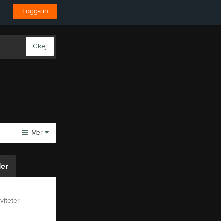
Logga in
Okej
Mer
Huvudmeny
er
Kalender
viteter
Tjäna pengar
Cupguiden