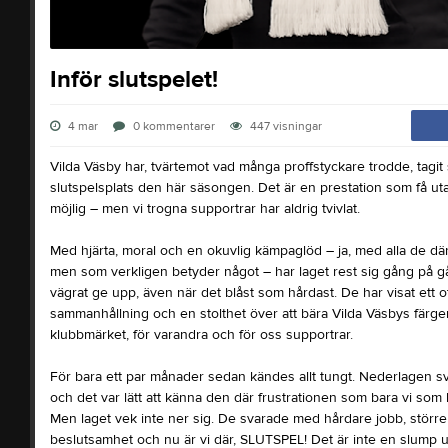
Inför slutspelet!
4 mar
0
kommentarer
447
visningar
Vilda Väsby har, tvärtemot vad många proffstyckare trodde, tagit s
slutspelsplats den här säsongen. Det är en prestation som få ut
möjlig – men vi trogna supportrar har aldrig tvivlat.
Med hjärta, moral och en okuvlig kämpaglöd – ja, med alla de där
men som verkligen betyder något – har laget rest sig gång på g
vägrat ge upp, även när det blåst som hårdast. De har visat ett o
sammanhållning och en stolthet över att bära Vilda Väsbys färger
klubbmärket, för varandra och för oss supportrar.
För bara ett par månader sedan kändes allt tungt. Nederlagen sve
och det var lätt att känna den där frustrationen som bara vi som
Men laget vek inte ner sig. De svarade med hårdare jobb, störr
beslutsamhet och nu är vi där, SLUTSPEL! Det är inte en slump ut