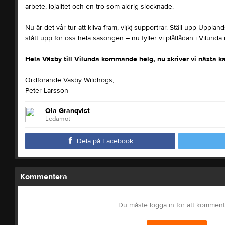
arbete, lojalitet och en tro som aldrig slocknade.
Nu är det vår tur att kliva fram, vi(k) supportrar. Ställ upp Uppla
stått upp för oss hela säsongen – nu fyller vi plåtlådan i Vilunda i
Hela Väsby till Vilunda kommande helg, nu skriver vi nästa ka
Ordförande Väsby Wildhogs,
Peter Larsson
Ola Granqvist
Ledamot
Dela på Facebook
Kommentera
Du måste logga in för att kommen