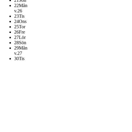
21
Sön
22
Mån
v.26
23
Tis
24
Ons
25
Tor
26
Fre
27
Lör
28
Sön
29
Mån
v.27
30
Tis