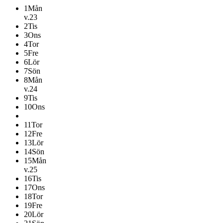
1
Mån
v.23
2
Tis
3
Ons
4
Tor
5
Fre
6
Lör
7
Sön
8
Mån
v.24
9
Tis
10
Ons
11
Tor
12
Fre
13
Lör
14
Sön
15
Mån
v.25
16
Tis
17
Ons
18
Tor
19
Fre
20
Lör